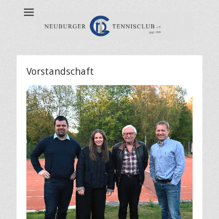
Willkommen beim
Neuburg, Tennis, NTC, TeG Neuburg, Sandplatz, Allwetterplätze
Neuburger
Tennisclub e.V.
(NTC)
Vorstandschaft